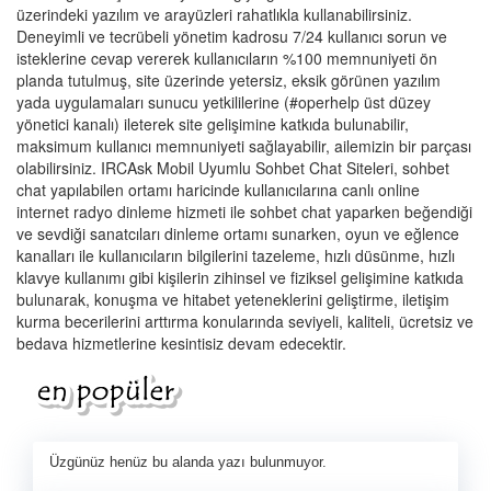
üzerindeki yazılım ve arayüzleri rahatlıkla kullanabilirsiniz.
Deneyimli ve tecrübeli yönetim kadrosu 7/24 kullanıcı sorun ve
isteklerine cevap vererek kullanıcıların %100 memnuniyeti ön
planda tutulmuş, site üzerinde yetersiz, eksik görünen yazılım
yada uygulamaları sunucu yetkililerine (#operhelp üst düzey
yönetici kanalı) ileterek site gelişimine katkıda bulunabilir,
maksimum kullanıcı memnuniyeti sağlayabilir, ailemizin bir parçası
olabilirsiniz. IRCAsk Mobil Uyumlu Sohbet Chat Siteleri, sohbet
chat yapılabilen ortamı haricinde kullanıcılarına canlı online
internet radyo dinleme hizmeti ile sohbet chat yaparken beğendiği
ve sevdiği sanatcıları dinleme ortamı sunarken, oyun ve eğlence
kanalları ile kullanıcıların bilgilerini tazeleme, hızlı düsünme, hızlı
klavye kullanımı gibi kişilerin zihinsel ve fiziksel gelişimine katkıda
bulunarak, konuşma ve hitabet yeteneklerini geliştirme, iletişim
kurma becerilerini arttırma konularında seviyeli, kaliteli, ücretsiz ve
bedava hizmetlerine kesintisiz devam edecektir.
Üzgünüz henüz bu alanda yazı bulunmuyor.